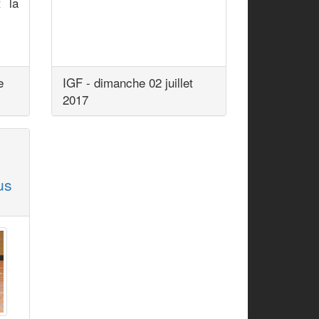
t la
e
IGF - dimanche 02 juillet
2017
us