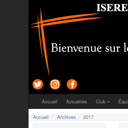
(courant)
(courant)
Accueil
Actualités
Club
Équ
Accueil
Archives
2017