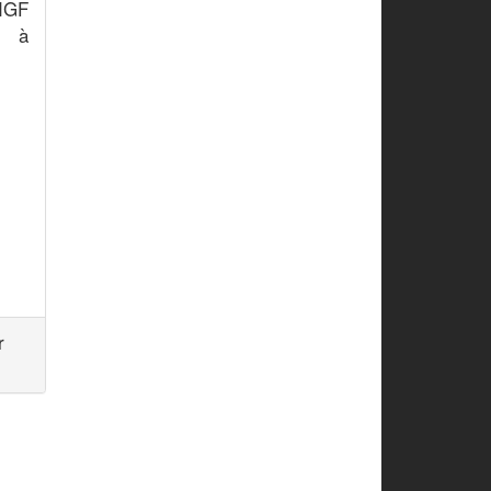
'IGF
t à
r