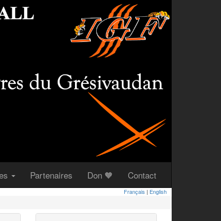
(courant)
(courant)
(courant)
ues
Partenaires
Don 🧡
Contact
Français
|
English