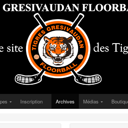
(courant)
(courant)
ipes
Inscription
Archives
Médias
Boutiq