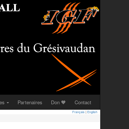
(courant)
(courant)
(courant)
ues
Partenaires
Don 🧡
Contact
Français
|
English