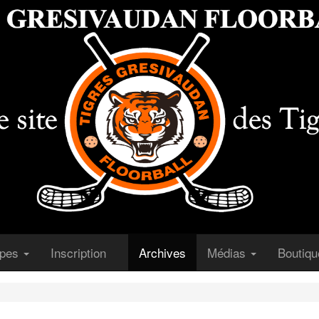
(courant)
(courant)
ipes
Inscription
Archives
Médias
Boutiq