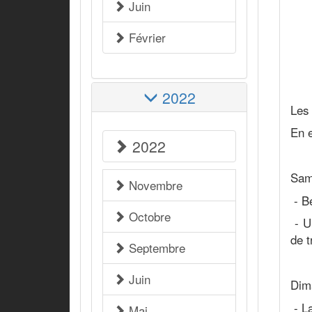
Juin
Février
2022
Les
En e
2022
Sam
Novembre
- Be
Octobre
- Un
de t
Septembre
Juin
Dim
- La
Mai