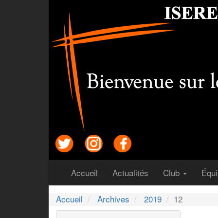
(courant)
(courant)
Accueil
Actualités
Club
Équ
Accueil
Archives
2019
12