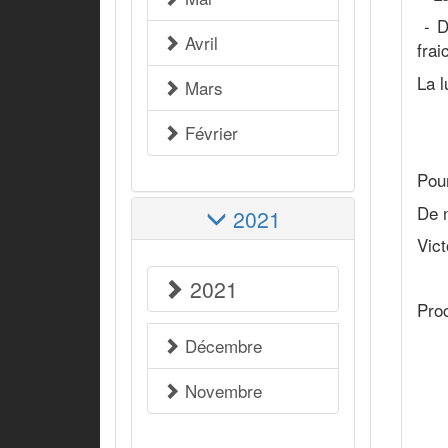
- D
Avril
fra
La l
Mars
Février
Pour
De n
2021
Vict
2021
Proc
Décembre
Novembre