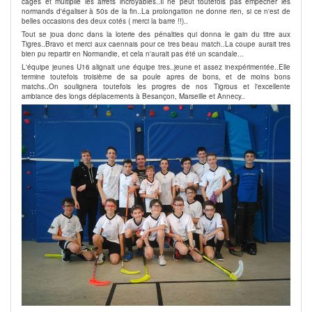
cages et multiplie les arrets incroyables..Il ne peut toutefois pas empêcher les
normands d'égaliser à 50s de la fin..La prolongation ne donne rien, si ce n'est de
belles occasions des deux cotés ( merci la barre !!)..
Tout se joua donc dans la loterie des pénalties qui donna le gain du titre aux
Tigres..Bravo et merci aux caennais pour ce tres beau match..La coupe aurait tres
bien pu repartir en Normandie, et cela n'aurait pas été un scandale...
L'équipe jeunes U16 alignait une équipe tres..jeune et assez inexpérimentée..Elle
termine toutefois troisième de sa poule apres de bons, et de moins bons
matchs..On soulignera toutefois les progres de nos Tigrous et l'excellente
ambiance des longs déplacements à Besançon, Marseille et Annecy..