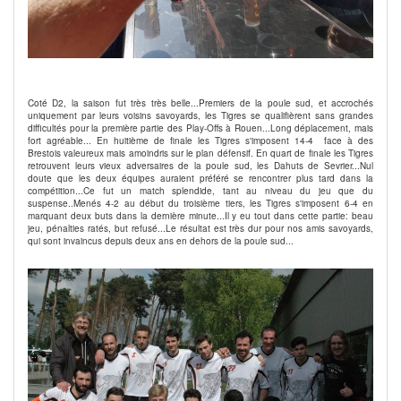
Coté D2, la saison fut très très belle...Premiers de la poule sud, et accrochés
uniquement par leurs voisins savoyards, les Tigres se qualifièrent sans grandes
difficultés pour la première partie des Play-Offs à Rouen...Long déplacement, mais
fort agréable... En huitième de finale les Tigres s'imposent 14-4 face à des
Brestois valeureux mais amoindris sur le plan défensif. En quart de finale les Tigres
retrouvent leurs vieux adversaires de la poule sud, les Dahuts de Sevrier...Nul
doute que les deux équipes auraient préféré se rencontrer plus tard dans la
compétition...Ce fut un match splendide, tant au niveau du jeu que du
suspense..Menés 4-2 au début du troisième tiers, les Tigres s'imposent 6-4 en
marquant deux buts dans la dernière minute...Il y eu tout dans cette partie: beau
jeu, pénalties ratés, but refusé...Le résultat est très dur pour nos amis savoyards,
qui sont invaincus depuis deux ans en dehors de la poule sud...