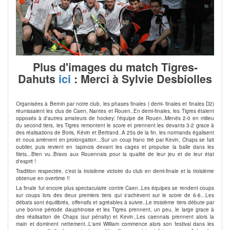
Plus d'images du match Tigres-
Dahuts
ici
: Merci à Sylvie Desbiolles
Organisées à Bernin par notre club, les phases finales ( demi- finales et finales D2)
réunissaient les clus de Caen, Nantes et Rouen..En demi-finales, les Tigres étaient
opposés à d'autres amateurs de hockey: l'équipe de Rouen..Menés 2-0 en milieu
du second tiers, les Tigres remontent le score et prennent les devants 3-2 grace à
des réalisations de Boris, Kévin et Bertrand..A 25s de la fin, les normands égalisent
et nous amènent en prolongation...Sur un coup franc tiré par Kevin, Chaps se fait
oublier, puis revient en tapinois devant les cages et propulse la balle dans les
filets...Bien vu..Bravo aux Rouennais pour la qualité de leur jeu et de leur état
d'esprit !
Tradition respectée, c'est la troisième victoire du club en demi-finale et la troisième
obtenue en overtime !!
La finale fut encore plus spectaculaire contre Caen..Les équipes se rendent coups
sur coups lors des deux premiers tiers qui s'achèvent sur le score de 6-6...Les
débats sont équilibrés, offensifs et agréables à suivre..Le troisième tiers débute par
une bonne période dauphinoise et les Tigres prennent, un peu, le large grace à
des réalisation de Chaps (sur pénalty) et Kevin..Les caennais prennent alors la
main et dominent nettement..L'ami William commence alors son festival dans les