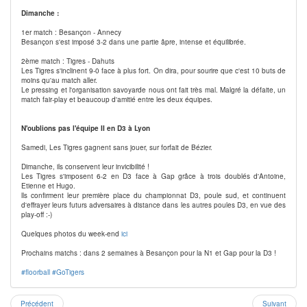
Dimanche :
1er match : Besançon - Annecy
Besançon s'est imposé 3-2 dans une partie âpre, intense et équilibrée.
2ème match : Tigres - Dahuts
Les Tigres s'inclinent 9-0 face à plus fort. On dira, pour sourire que c'est 10 buts de
moins qu'au match aller.
Le pressing et l'organisation savoyarde nous ont fait très mal. Malgré la défaite, un
match fair-play et beaucoup d'amitié entre les deux équipes.
N'oublions pas l'équipe II en D3 à Lyon
Samedi, Les Tigres gagnent sans jouer, sur forfait de Bézier.
Dimanche, ils conservent leur invicibilité !
Les Tigres s'imposent 6-2 en D3 face à Gap grâce à trois doublés d'Antoine,
Etienne et Hugo.
lls confirment leur première place du championnat D3, poule sud, et continuent
d'effrayer leurs futurs adversaires à distance dans les autres poules D3, en vue des
play-off :-)
Quelques photos du week-end
ici
Prochains matchs : dans 2 semaines à Besançon pour la N1 et Gap pour la D3 !
#floorball
#GoTigers
Précédent
Suivant