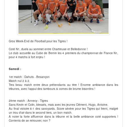
Gros Week-End de Floorball pour les Tigres !
Coté N1, duels au sommet entre Chartreuse et Belledonne !
Le club accueille au Cube de Bernin les 4 premiers du championnat de France N1,
pour 4 matchs à fort enjeu !
Samedi :
1er match : Dahuts - Besançon
Match nul 2 à 2.
Tres beau match entre deux prétendants au titre ! Enorme ambiance dans les
tribunes, avec l'appui des tambours & cornes de brume bisontins !
2ème match : Annecy - Tigres
Sans Kevin et Colin, blessés, mais avec les jeunes Clément, Hugo, Antoine.
Au final victoire 6-1 des savoyards. Score sévère pour les Tigres qui firent, malgré
un trou d'air dans le second tiers, un bon match.
A noter la forte affluence dans la tribune et la belle ambiance coté supporters !
Contents de se retrouver, non ?