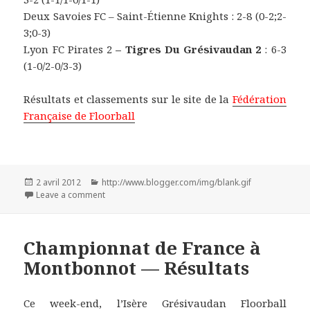
Deux Savoies FC – Saint-Étienne Knights : 2-8 (0-2;2-
3;0-3)
Lyon FC Pirates 2
– Tigres Du Grésivaudan 2
: 6-3
(1-0/2-0/3-3)
Résultats et classements sur le site de la
Fédération
Française de Floorball
Publié
2 avril 2012
Catégories
http://www.blogger.com/img/blank.gif
le
Leave a comment
on La guerre des Trois…
Championnat de France à
Montbonnot — Résultats
Ce week-end, l’Isère Grésivaudan Floorball