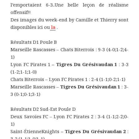
l’emportaient 6-3..Une belle leçon de réalisme
offensif!!
Des images du week-end by Camille et Thierry sont
disponibles ici ou
la
.
Résultats D1 Poule B
Marseille Rascasses – Chats Biterrois : 9-3 (4-0;1-2;4-
1)
Lyon FC Pirates 1
– Tigres Du Grésivaudan 1
: 3-3
(1-2;1-1;1-0)
Chats Biterrois – Lyon FC Pirates 1 : 2-4 (1-1;0-2;1-1)
Marseille Rascasses –
Tigres Du Grésivaudan 1
: 3-
3 (0-1;0-1;3-1)
Résultats D2 Sud-Est Poule D
Deux Savoies FC – Lyon FC Pirates 2 : 3-4 (1-1;2-2;0-
1)
Saint-ÉtienneKnights
– Tigres Du Grésivaudan 2
:
3-2 (1-1/1-0/1-1)