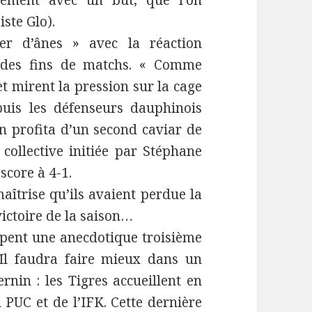
lement avec un but, que l’on
iste Glo).
er d’ânes » avec la réaction
es des fins de matchs. « Comme
et mirent la pression sur la cage
puis les défenseurs dauphinois
in profita d’un second caviar de
 collective initiée par Stéphane
score à 4-1.
maîtrise qu’ils avaient perdue la
victoire de la saison…
upent une anecdotique troisième
Il faudra faire mieux dans un
nin : les Tigres accueillent en
 PUC et de l’IFK. Cette dernière