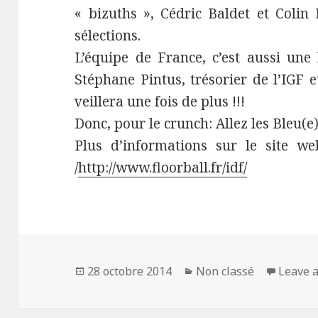
« bizuths », Cédric Baldet et Colin
sélections.
L’équipe de France, c’est aussi une 
Stéphane Pintus, trésorier de l’IGF 
veillera une fois de plus !!!
Donc, pour le crunch: Allez les Bleu(e)s
Plus d’informations sur le site w
/
http://www.floorball.fr/idf/
Publié
28 octobre 2014
Catégories
Non classé
Leave 
le