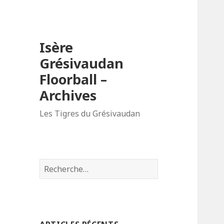
Isère
Grésivaudan
Floorball –
Archives
Les Tigres du Grésivaudan
R
e
c
h
e