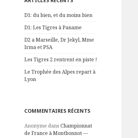
ARTICLES RÉCENTS
r
c
D1: du bien, et du moins bien
h
e
D1: Les Tigres à Paname
r
D2 a Marseille, Dr Jekyl, Mme
:
Irma et PSA
Les Tigres 2 rentrent en piste !
Le Trophée des Alpes repart à
Lyon
COMMENTAIRES RÉCENTS
Anonyme
dans
Championnat
de France à Montbonnot —