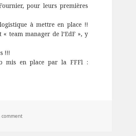
 Fournier, pour leurs premières
logistique à mettre en place !!
et « team manager de l’EdF », y
 !!!
eb mis en place par la FFFl :
a comment
on Des Tigres à l’International de France