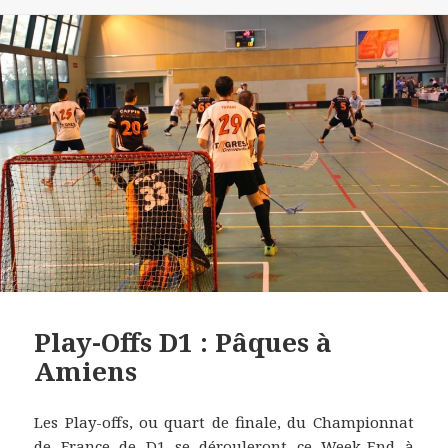
le
Play-Offs D1 : Pâques à
Amiens
Les Play-offs, ou quart de finale, du Championnat
de France de D1 se dérouleront ce Week-End à