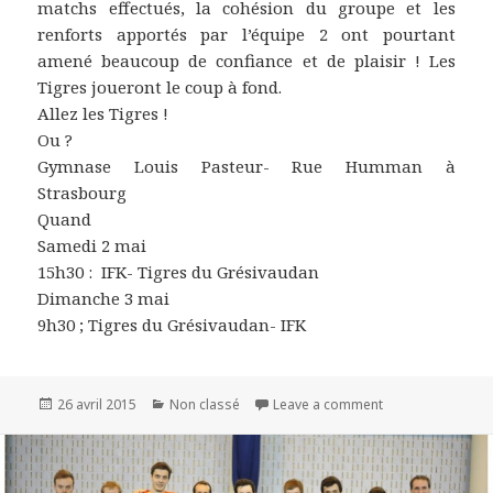
matchs effectués, la cohésion du groupe et les
renforts apportés par l’équipe 2 ont pourtant
amené beaucoup de confiance et de plaisir ! Les
Tigres joueront le coup à fond.
Allez les Tigres !
Ou ?
Gymnase Louis Pasteur- Rue Humman à
Strasbourg
Quand
Samedi 2 mai
15h30 : IFK- Tigres du Grésivaudan
Dimanche 3 mai
9h30 ; Tigres du Grésivaudan- IFK
Publié
26 avril 2015
Catégories
Non classé
Leave a comment
on D1: demi-fina
le