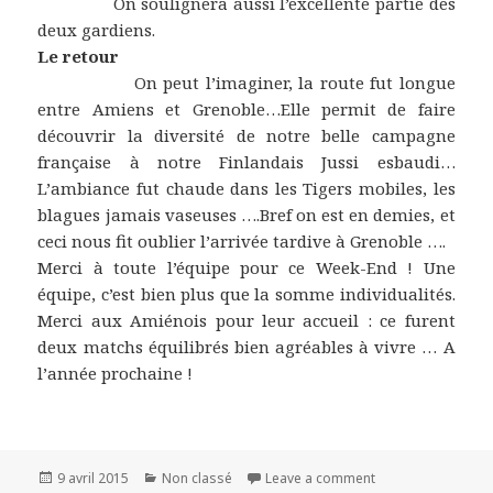
On soulignera aussi l’excellente partie des
deux gardiens.
Le retour
On peut l’imaginer, la route fut longue
entre Amiens et Grenoble…Elle permit de faire
découvrir la diversité de notre belle campagne
française à notre Finlandais Jussi esbaudi…
L’ambiance fut chaude dans les Tigers mobiles, les
blagues jamais vaseuses ….Bref on est en demies, et
ceci nous fit oublier l’arrivée tardive à Grenoble ….
Merci à toute l’équipe pour ce Week-End ! Une
équipe, c’est bien plus que la somme individualités.
Merci aux Amiénois pour leur accueil : ce furent
deux matchs équilibrés bien agréables à vivre … A
l’année prochaine !
Publié
9 avril 2015
Catégories
Non classé
Leave a comment
on D1: Les Tigres 