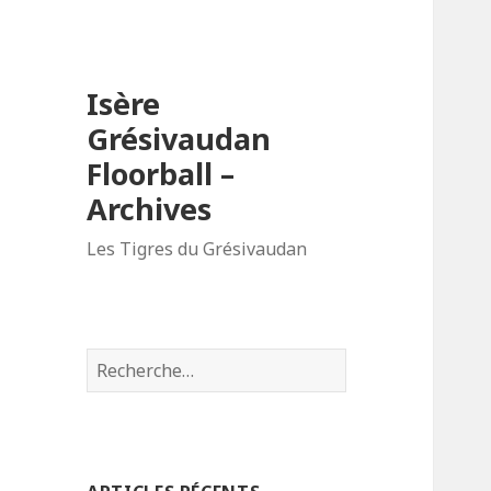
Isère
Grésivaudan
Floorball –
Archives
Les Tigres du Grésivaudan
R
e
c
h
e