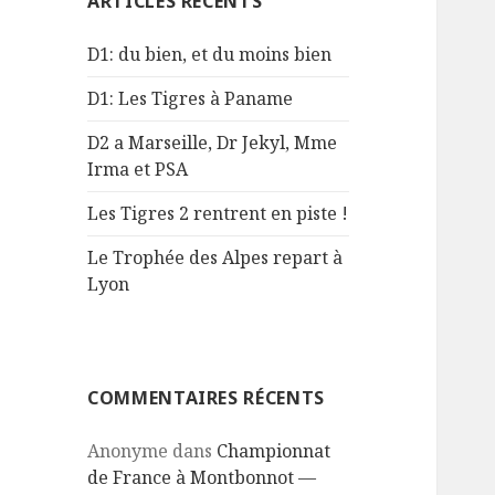
ARTICLES RÉCENTS
r
c
D1: du bien, et du moins bien
h
e
D1: Les Tigres à Paname
r
D2 a Marseille, Dr Jekyl, Mme
:
Irma et PSA
Les Tigres 2 rentrent en piste !
Le Trophée des Alpes repart à
Lyon
COMMENTAIRES RÉCENTS
Anonyme
dans
Championnat
de France à Montbonnot —