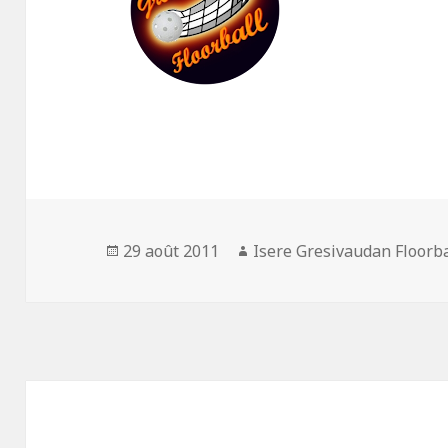
Publié
29 août 2011
Auteur
Isere Gresivaudan Floorba
le