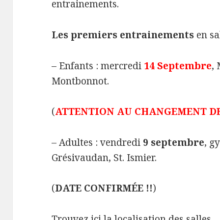
entrainements.
Les premiers entrainements
en sa
– Enfants : mercredi
14 Septembre
,
Montbonnot.
(
ATTENTION AU CHANGEMENT DE 
– Adultes : vendredi
9 septembre
, g
Grésivaudan, St. Ismier.
(
DATE CONFIRMÉE !!
)
Trouvez
ici la localisation des salles
.